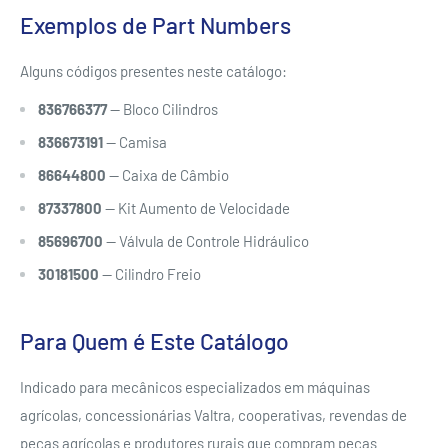
Exemplos de Part Numbers
Alguns códigos presentes neste catálogo:
836766377
— Bloco Cilindros
836673191
— Camisa
86644800
— Caixa de Câmbio
87337800
— Kit Aumento de Velocidade
85696700
— Válvula de Controle Hidráulico
30181500
— Cilindro Freio
Para Quem é Este Catálogo
Indicado para mecânicos especializados em máquinas
agrícolas, concessionárias Valtra, cooperativas, revendas de
peças agrícolas e produtores rurais que compram peças