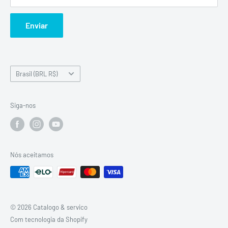
Catálogo de Peças
99846-7503
Manuais de Serviço
Enviar
Sobre nós
Clube de Clientes
País/Região
Brasil (BRL R$)
Siga-nos
Nós aceitamos
© 2026 Catalogo & servico
Com tecnologia da Shopify