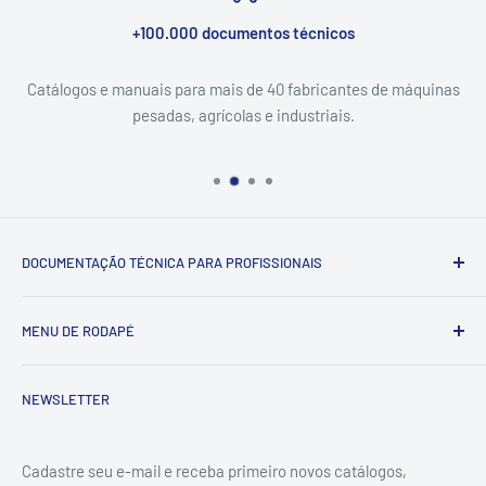
+100.000 documentos técnicos
Catálogos e manuais para mais de 40 fabricantes de máquinas
pesadas, agrícolas e industriais.
DOCUMENTAÇÃO TÉCNICA PARA PROFISSIONAIS
Catálogo & Serviço — documentação técnica (catálogos de
MENU DE RODAPÉ
peças, manuais de serviço e esquemas elétricos) para
máquinas pesadas, agrícolas e industriais. Entrega digital
Pesquisar
em PDF via WhatsApp.
NEWSLETTER
Contato
Política de reembolso
Catálogo & Serviço é um nome fantasia de DL
Cadastre seu e-mail e receba primeiro novos catálogos,
Política de privacidade