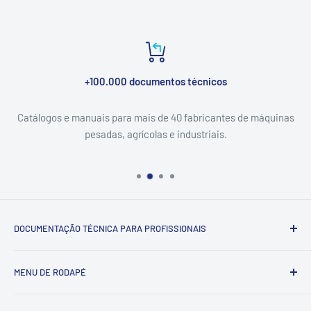
+100.000 documentos técnicos
Catálogos e manuais para mais de 40 fabricantes de máquinas
pesadas, agrícolas e industriais.
DOCUMENTAÇÃO TÉCNICA PARA PROFISSIONAIS
Catálogo & Serviço — documentação técnica (catálogos de
MENU DE RODAPÉ
peças, manuais de serviço e esquemas elétricos) para
máquinas pesadas, agrícolas e industriais. Entrega digital
Pesquisar