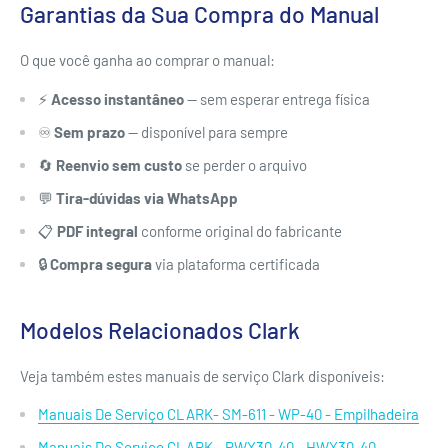
Garantias da Sua Compra do Manual
O que você ganha ao comprar o manual:
⚡
Acesso instantâneo
— sem esperar entrega física
♾️
Sem prazo
— disponível para sempre
🔄
Reenvio sem custo
se perder o arquivo
💬
Tira-dúvidas via WhatsApp
📋
PDF integral
conforme original do fabricante
🔒
Compra segura
via plataforma certificada
Modelos Relacionados Clark
Veja também estes manuais de serviço Clark disponíveis:
Manuais De Serviço CLARK- SM-611 - WP-40 - Empilhadeira
Manuais De Serviço CLARK - PWX30-40 - HWX30-40 -