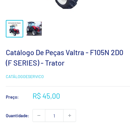
Catálogo De Peças Valtra - F105N 2D0
(F SERIES) - Trator
CATÁLOGOESERVICO
Preço
R$ 45,00
Preço:
promocional
Quantidade: