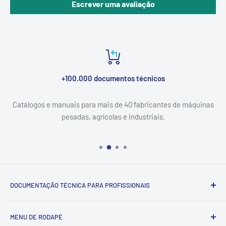
Escrever uma avaliação
+100.000 documentos técnicos
Catálogos e manuais para mais de 40 fabricantes de máquinas
pesadas, agrícolas e industriais.
DOCUMENTAÇÃO TÉCNICA PARA PROFISSIONAIS
Catálogo & Serviço — documentação técnica (catálogos de
MENU DE RODAPÉ
peças, manuais de serviço e esquemas elétricos) para