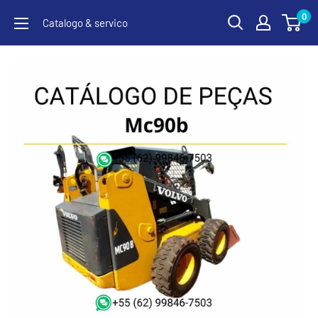
Pular
0
Catalogo & servico
para
o
conteúdo