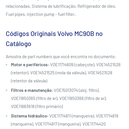
relacionadas, Sistema de lubrificação, Refrigerador de óleo,
Fuel pipes, injection pump - fuel filter..
Códigos Originais Volvo MC90B no
Catálogo
Amostra de part numbers que você encontra no documento:
Motor e periféricos:
VOE11714809 (cabeçote), VOE14521526
(retentor), VOE14521525 (mola da válvula), VOE14521528
(retentor da válvula)
Filtros e manutenção:
VOE15013074 (aloj. filtro),
VOE11850365 (filtro de ar), VOE11850366 (filtro de ar),
VOE11883618 (filtro primário)
Sistema hidráulico:
VOE11714811 (mangueira), VOE11714819
(mangueira), VOE11714817 (mangueira), VOE11714420