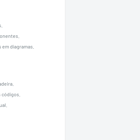
s.
ponentes.
 em diagramas.
adeira.
 códigos.
ual.