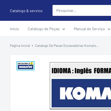
Pular
Catalogo & servico
para
o
conteúdo
Início
Catálogo de Peças
Manual de Serviço
Pagina inicial
Catalogo De Pecas Escavadeiras Komats...