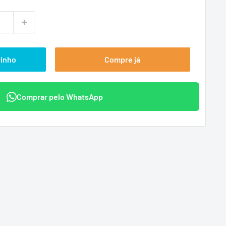
ional
rinho
Compre já
Comprar pelo WhatsApp