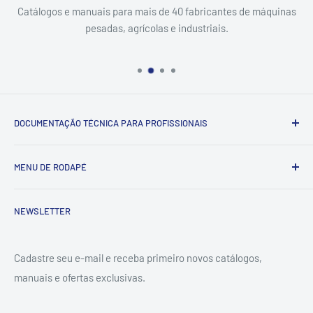
Catálogos e manuais para mais de 40 fabricantes de máquinas
pesadas, agrícolas e industriais.
DOCUMENTAÇÃO TÉCNICA PARA PROFISSIONAIS
Catálogo & Serviço — documentação técnica (catálogos de
MENU DE RODAPÉ
peças, manuais de serviço e esquemas elétricos) para
máquinas pesadas, agrícolas e industriais. Entrega digital
Pesquisar
em PDF via WhatsApp.
NEWSLETTER
Contato
Política de reembolso
Catálogo & Serviço é um nome fantasia de DL
Cadastre seu e-mail e receba primeiro novos catálogos,
Política de privacidade
EMPREENDIMENTOS LTDA
manuais e ofertas exclusivas.
Termos de serviço
CNPJ: 46.992.762/0001-12
Política de envio digital
Itapaci, Goiás — Brasil