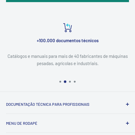
+100.000 documentos técnicos
Catálogos e manuais para mais de 40 fabricantes de máquinas
pesadas, agrícolas e industriais.
DOCUMENTAÇÃO TÉCNICA PARA PROFISSIONAIS
Catálogo & Serviço — documentação técnica (catálogos de
MENU DE RODAPÉ
peças, manuais de serviço e esquemas elétricos) para
máquinas pesadas, agrícolas e industriais. Entrega digital
Pesquisar