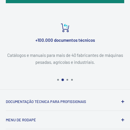
+100.000 documentos técnicos
Catálogos e manuais para mais de 40 fabricantes de máquinas
pesadas, agrícolas e industriais.
DOCUMENTAÇÃO TÉCNICA PARA PROFISSIONAIS
Catálogo & Serviço — documentação técnica (catálogos de
MENU DE RODAPÉ
peças, manuais de serviço e esquemas elétricos) para
máquinas pesadas, agrícolas e industriais. Entrega digital