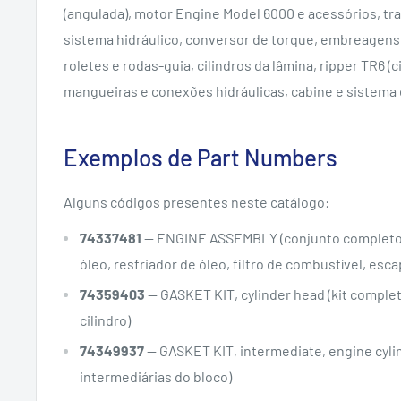
(angulada), motor Engine Model 6000 e acessórios, tr
sistema hidráulico, conversor de torque, embreagens 
roletes e rodas-guia, cilindros da lâmina, ripper TR6 (c
mangueiras e conexões hidráulicas, cabine e sistema 
Exemplos de Part Numbers
Alguns códigos presentes neste catálogo:
74337481
— ENGINE ASSEMBLY (conjunto completo do
óleo, resfriador de óleo, filtro de combustível, es
74359403
— GASKET KIT, cylinder head (kit comple
cilindro)
74349937
— GASKET KIT, intermediate, engine cylind
intermediárias do bloco)