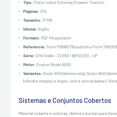
Tipo:
Trator sobre Esteiras (Crawler Tractor)
Páginas:
374
Tamanho:
17 MB
Idioma:
Inglês
Formato:
PDF Pesquisável
Referência:
Form 70698278 (substitui Form 706261
Série:
S/N 14484 – 22250 / 88Y22251 – UP
Motor:
Engine Model 6000
Variantes:
Dozer 6HS (lâmina reta), Dozer 6HA (lâmi
(cilindro simples e duplo, com e sem drawbar), Sist
Sistemas e Conjuntos Cobertos
Material rodante e esteiras, lâmina e bordas para Doze