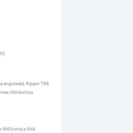
60)
na angulada), Ripper TR6
emas Hidráulicos
r 6HS (reta) e 6HA