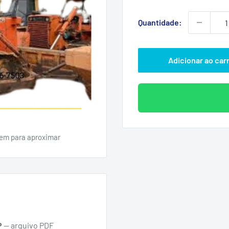
promoc
Quantidade:
Adicionar ao car
em para aproximar
P
— arquivo PDF