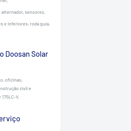
nel.
, alternador, sensores.
 e inferiores, roda guia,
go Doosan Solar
, oficinas,
strução civil e
r 175LC-V.
erviço