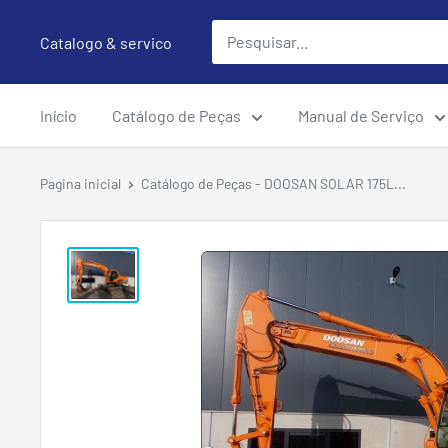
Pular
Catalogo & servico
para
o
conteúdo
Início
Catálogo de Peças
Manual de Serviço
Pagina inicial
Catálogo de Peças - DOOSAN SOLAR 175L...