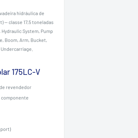
avadeira hidráulica de
t) — classe 17,5 toneladas
, Hydraulic System, Pump
ce, Boom, Arm, Bucket,
 Undercarriage.
lar 175LC-V
 de revendedor
a componente
xport)