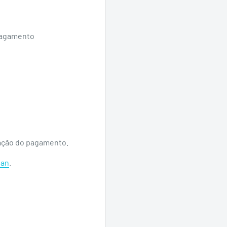
pagamento
ação do pagamento.
san
.