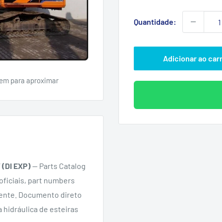
promoc
Quantidade:
Adicionar ao car
em para aproximar
 (DI EXP)
— Parts Catalog
oficiais, part numbers
ente. Documento direto
a hidráulica de esteiras