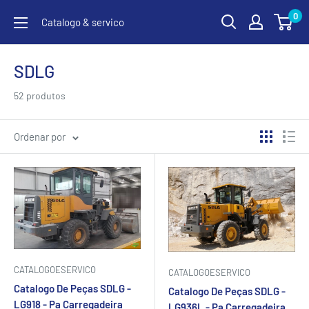
Pular
0
Catalogo & servico
para
o
conteúdo
SDLG
52 produtos
Ordenar por
CATALOGOESERVICO
CATALOGOESERVICO
Catalogo De Peças SDLG -
Catalogo De Peças SDLG -
LG918 - Pa Carregadeira
LG936L - Pa Carregadeira