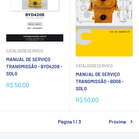
CATALOGOESERVICO
MANUAL DE SERVIÇO
CATALOGOESERVICO
TRANSMISSÃO - BYD4208 -
SDLG
MANUAL DE SERVIÇO
TRANSMISSÃO - BD06 -
Preço
R$ 50,00
SDLG
promocional
Preço
R$ 50,00
promocional
Página 1 / 3
Próxima