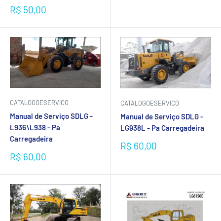
Preço
R$ 50,00
promocional
CATALOGOESERVICO
CATALOGOESERVICO
Manual de Serviço SDLG -
Manual de Serviço SDLG -
L936\L938 - Pa
LG938L - Pa Carregadeira
Carregadeira
Preço
R$ 60,00
promocional
Preço
R$ 60,00
promocional