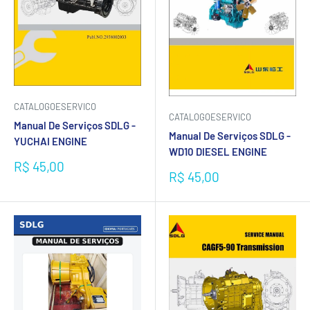
CATALOGOESERVICO
CATALOGOESERVICO
Manual De Serviços SDLG -
Manual De Serviços SDLG -
YUCHAI ENGINE
WD10 DIESEL ENGINE
Preço
R$ 45,00
Preço
R$ 45,00
promocional
promocional