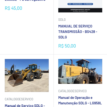
Preço
R$ 45,00
promocional
SDLG
MANUAL DE SERVIÇO
TRANSMISSÃO - BS428 -
SDLG
Preço
R$ 50,00
promocional
CATALOGOESERVICO
Manual de Operação e
CATALOGOESERVICO
Manutenção SDLG - LG958L
Manual de Serviço SDLG -