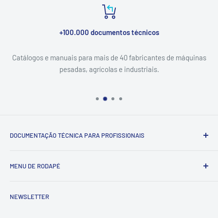
+100.000 documentos técnicos
Catálogos e manuais para mais de 40 fabricantes de máquinas
pesadas, agrícolas e industriais.
DOCUMENTAÇÃO TÉCNICA PARA PROFISSIONAIS
Catálogo & Serviço — documentação técnica (catálogos de
MENU DE RODAPÉ
peças, manuais de serviço e esquemas elétricos) para
máquinas pesadas, agrícolas e industriais. Entrega digital
Pesquisar
em PDF via WhatsApp.
NEWSLETTER
Contato
Política de reembolso