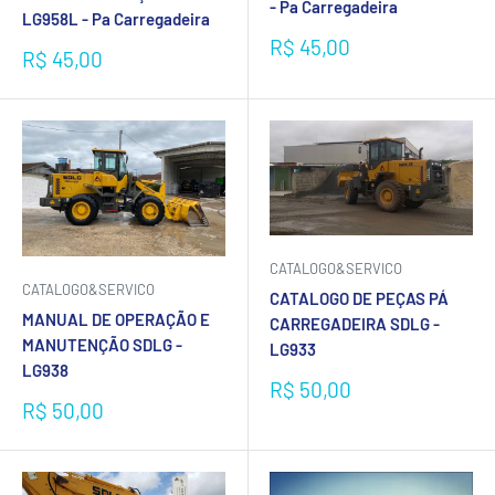
- Pa Carregadeira
LG958L - Pa Carregadeira
Preço
R$ 45,00
Preço
R$ 45,00
promocional
promocional
CATALOGO&SERVICO
CATALOGO&SERVICO
CATALOGO DE PEÇAS PÁ
MANUAL DE OPERAÇÃO E
CARREGADEIRA SDLG -
MANUTENÇÃO SDLG -
LG933
LG938
Preço
R$ 50,00
promocional
Preço
R$ 50,00
promocional