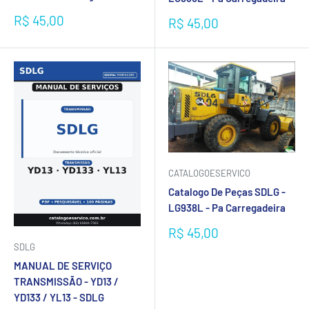
Preço
R$ 45,00
Preço
R$ 45,00
promocional
promocional
CATALOGOESERVICO
Catalogo De Peças SDLG -
LG938L - Pa Carregadeira
Preço
R$ 45,00
promocional
SDLG
MANUAL DE SERVIÇO
TRANSMISSÃO - YD13 /
YD133 / YL13 - SDLG