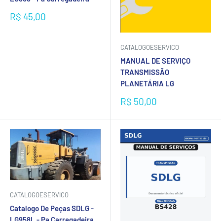
Preço
R$ 45,00
promocional
CATALOGOESERVICO
MANUAL DE SERVIÇO
TRANSMISSÃO
PLANETÁRIA LG
Preço
R$ 50,00
promocional
CATALOGOESERVICO
Catalogo De Peças SDLG -
LG958L - Pa Carregadeira