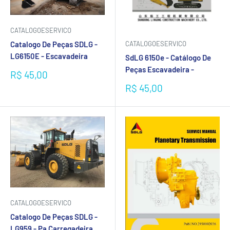
CATALOGOESERVICO
Catalogo De Peças SDLG -
CATALOGOESERVICO
LG6150E - Escavadeira
SdLG 6150e - Catálogo De
Peças Escavadeira -
Preço
R$ 45,00
promocional
Preço
R$ 45,00
promocional
CATALOGOESERVICO
Catalogo De Peças SDLG -
LG959 - Pa Carregadeira