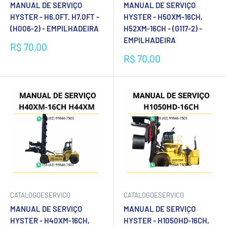
MANUAL DE SERVIÇO
MANUAL DE SERVIÇO
HYSTER - H6.0FT. H7.0FT -
HYSTER - H50XM-16CH,
(H006-2) - EMPILHADEIRA
H52XM-16CH - (G117-2) -
EMPILHADEIRA
Preço
R$ 70,00
promocional
Preço
R$ 70,00
promocional
CATALOGOESERVICO
CATALOGOESERVICO
MANUAL DE SERVIÇO
MANUAL DE SERVIÇO
HYSTER - H40XM-16CH,
HYSTER - H1050HD-16CH,