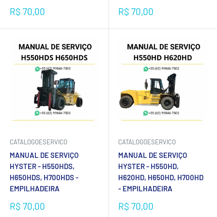
Preço
Preço
R$ 70,00
R$ 70,00
promocional
promocional
CATALOGOESERVICO
CATALOGOESERVICO
MANUAL DE SERVIÇO
MANUAL DE SERVIÇO
HYSTER - H550HDS,
HYSTER - H550HD,
H650HDS, H700HDS -
H620HD, H650HD, H700HD
EMPILHADEIRA
- EMPILHADEIRA
Preço
Preço
R$ 70,00
R$ 70,00
promocional
promocional