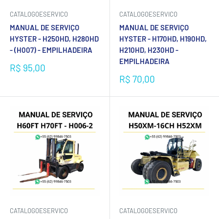
CATALOGOESERVICO
CATALOGOESERVICO
MANUAL DE SERVIÇO
MANUAL DE SERVIÇO
HYSTER - H250HD, H280HD
HYSTER - H170HD, H190HD,
- (H007) - EMPILHADEIRA
H210HD, H230HD -
EMPILHADEIRA
Preço
R$ 95,00
promocional
Preço
R$ 70,00
promocional
CATALOGOESERVICO
CATALOGOESERVICO