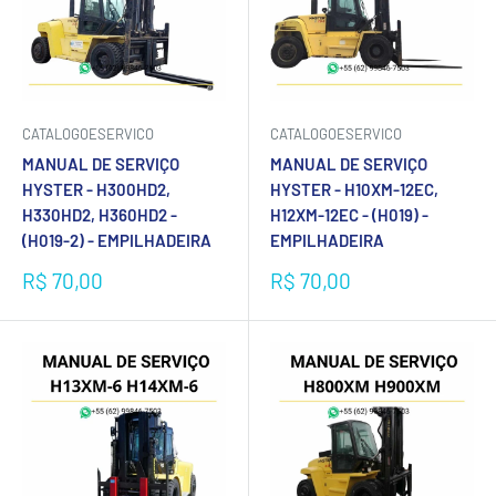
CATALOGOESERVICO
CATALOGOESERVICO
MANUAL DE SERVIÇO
MANUAL DE SERVIÇO
HYSTER - H300HD2,
HYSTER - H10XM-12EC,
H330HD2, H360HD2 -
H12XM-12EC - (H019) -
(H019-2) - EMPILHADEIRA
EMPILHADEIRA
Preço
Preço
R$ 70,00
R$ 70,00
promocional
promocional