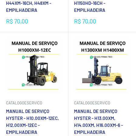
H44XM-16CH, H48XM -
H1150HD-16CH -
EMPILHADEIRA
EMPILHADEIRA
Preço
Preço
R$ 70,00
R$ 70,00
promocional
promocional
CATALOGOESERVICO
CATALOGOESERVICO
MANUAL DE SERVIÇO
MANUAL DE SERVIÇO
HYSTER - H10.00XM-12EC,
HYSTER - H13.00XM,
H12.00XM-12EC -
H14.00XM, H16.00XM-6 -
EMPILHADEIRA
EMPILHADEIRA