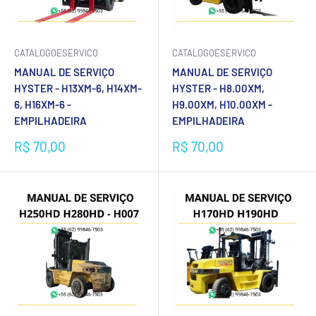
CATALOGOESERVICO
CATALOGOESERVICO
MANUAL DE SERVIÇO
MANUAL DE SERVIÇO
HYSTER - H13XM-6, H14XM-
HYSTER - H8.00XM,
6, H16XM-6 -
H9.00XM, H10.00XM -
EMPILHADEIRA
EMPILHADEIRA
Preço
Preço
R$ 70,00
R$ 70,00
promocional
promocional